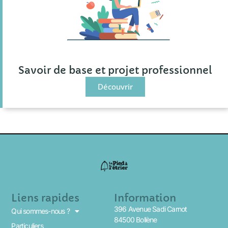
Savoir de base et projet professionnel
Découvrir
Liens rapides
Information
396 Avenue Sadi Carnot
Qui sommes-nous ?
84500 Bollène
Particuliers