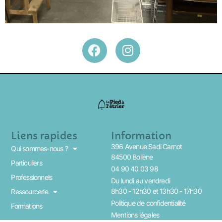
Liens rapides
Information
396 Avenue Sadi Carnot
Qui sommes-nous ?
84500 Bollène
Particuliers
04 90 40 03 98
Professionnels
Du lundi au vendredi
8h30 - 12h30 et 13h30 - 17h30
Ressourcerie
Politique de confidentialité
Formations
Mentions légales